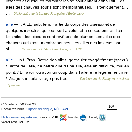
insectes et quelques mammifères se soutiennent dans l air. Les
ailes des chauves souris sont membraneuses. Poétiquement.…
…
Dictionnaire de la Langue Française d'Émile Littré
aile
— I. AILE. sub. fém. Partie du corps des oiseaux et de
quelques insectes, qui leur sert à voler, et à se soutenir en l air.
Les ailes des oiseaux sont revêtues de plumes. Les ailes des
chauvesouris sont membraneuses. Les ailes des insectes sont
si… …
Dictionnaire de l'Académie Française 1798
aile
— n.f. Bras. Battre des ailes, gesticuler exagérément (spect.).
/ Battre de l aile, ne battre que d une aile, être en difficulté, mal en
point. / En avoir ou avoir un coup dans l aile, être légèrement ivre.
/ Virage sur l aile, virage pris très… …
Dictionnaire du Français argotique
et populaire
© Academic, 2000-2026
18+
Contactez-nous:
Support technique
,
RÉCLAME
Dictionnaires exportation
, créé sur PHP,
Joomla,
Drupal,
WordPress, MODx.