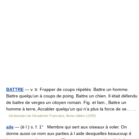
BATTRE
— v. tr. Frapper de coups répétés. Battre un homme.
Battre quelqu’un à coups de poing. Battre un chien. Il était défendu
de battre de verges un citoyen romain. Fig. et fam., Battre un
homme à terre, Accabler quelqu’un qui n’a plus la force de se… …
Dictionnaire de l'Academie Francaise, 8eme edition (1935)
aile
— (è l ) s. f. 1° Membre qui sert aux oiseaux à voler. On
donne aussi ce nom aux parties à l aide desquelles beaucoup d