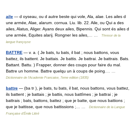
aile
— d oyseau, ou d autre beste qui vole, Ala, alae. Les ailes d
une armée, Alae, alarum. cornua. Liu. lib. 22. Aile, ou Qui a des
ailes, Alatus, Aliger. Ayans deux ailes, Bipennis. Qui sont és ailes d
une armée, Equites alarij. Rongner les ailes,… …
Thresor de la
langue françoyse
BATTRE
— v. a. ( Je bats, tu bats, il bat ; nous battons, vous
battez, ils battent. Je battais. Je battis. Je battrai. Je battrais. Bats.
Battant. Battu. ) Frapper, donner des coups pour faire du mal.
Battre un homme. Battre quelqu un à coups de poing.… …
Dictionnaire de l'Academie Francaise, 7eme edition (1835)
battre
— (ba tr ), je bats, tu bats, il bat, nous battons, vous battez,
ils battent ; je battais ; je battis, nous battîmes ; je battrai ; je
battrais ; bats, battons, battez ; que je batte, que nous battions ;
que je battisse, que nous battissions ;… …
Dictionnaire de la Langue
Française d'Émile Littré