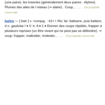
(une paire), les insectes (généralement deux paires : élytres).
Plumes des ailes de l oiseau (⇒ alaire) . Coup,… …
Encyclopédie
Universelle
battre
— [ batr ] v. <conjug. : 41> • XIe; lat. battuere, puis battere,
d o. gauloise I ♦ V. tr. A ♦ 1 ♦ Donner des coups répétés, frapper à
plusieurs reprises (un être vivant qui ne peut pas se défendre). ⇒
coup; frapper, maltraiter, molester,… …
Encyclopédie Universelle