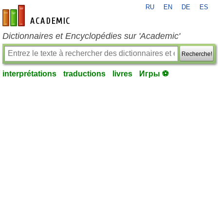
RU
EN
DE
ES
fr-academic.com
Dictionnaires et Encyclopédies sur 'Academic'
Recherche!
interprétations
traductions
livres
Игры ⚽