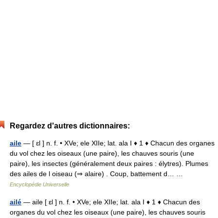
Regardez d'autres dictionnaires:
aile
— [ ɛl ] n. f. • XVe; ele XIIe; lat. ala I ♦ 1 ♦ Chacun des organes
du vol chez les oiseaux (une paire), les chauves souris (une
paire), les insectes (généralement deux paires : élytres). Plumes
des ailes de l oiseau (⇒ alaire) . Coup, battement d… …
Encyclopédie Universelle
ailé
— aile [ ɛl ] n. f. • XVe; ele XIIe; lat. ala I ♦ 1 ♦ Chacun des
organes du vol chez les oiseaux (une paire), les chauves souris